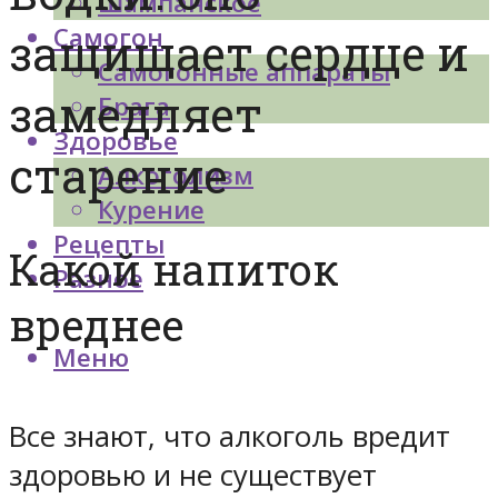
Шампанское
Самогон
защищает сердце и
Самогонные аппараты
замедляет
Брага
Здоровье
старение
Алкоголизм
Курение
Рецепты
Какой напиток
Разное
вреднее
Меню
Все знают, что алкоголь вредит
здоровью и не существует