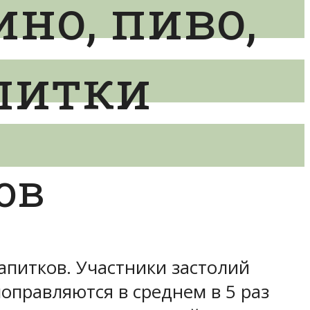
ино, пиво,
питки
ов
апитков. Участники застолий
поправляются в среднем в 5 раз