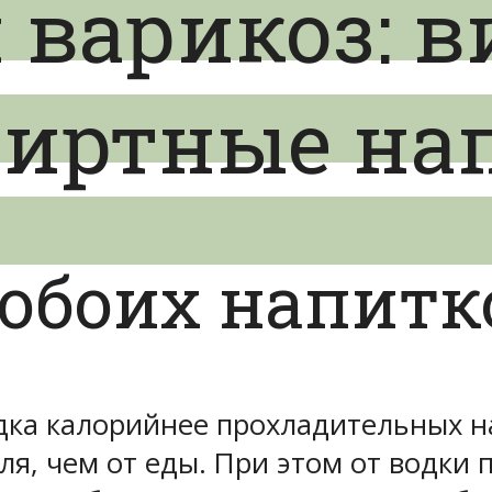
 варикоз: в
пиртные на
обоих напитк
дка калорийнее прохладительных н
я, чем от еды. При этом от водки 