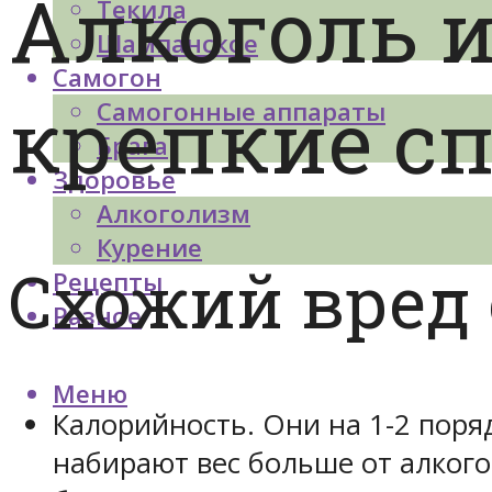
Алкоголь и
Текила
Шампанское
Самогон
крепкие с
Самогонные аппараты
Брага
Здоровье
Алкоголизм
Курение
Схожий вред 
Рецепты
Разное
Меню
Калорийность. Они на 1-2 поря
набирают вес больше от алкогол