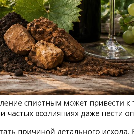
ление спиртным может привести к 
ри частых возлияниях даже нести оп
тать причиной летального исхода. 