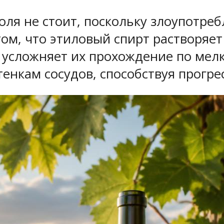
ля не стоит, поскольку злоупотреб
ом, что этиловый спирт растворяе
о усложняет их прохождение по мел
тенкам сосудов, способствуя прогр