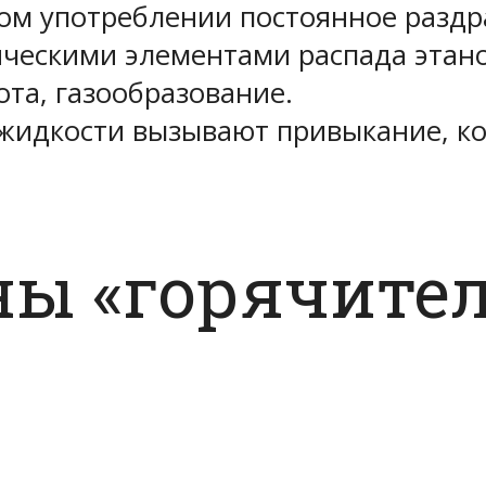
ом употреблении постоянное раздр
ическими элементами распада этано
ота, газообразование.
 жидкости вызывают привыкание, ко
ны «горячите