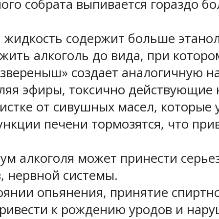
нного собрата выпивается гораздо б
я жидкость содержит больше этано
жить алкоголь до вида, при котором
звереныш» создает аналогичную наг
еляя эфиры, токсично действующие
истке от сивушных масел, которые
нкции печени тормозятся, что прив
ум алкоголя может принести серье
, нервной системы.
стоянии опьянения, принятие спир
ивести к рождению уродов и наруш