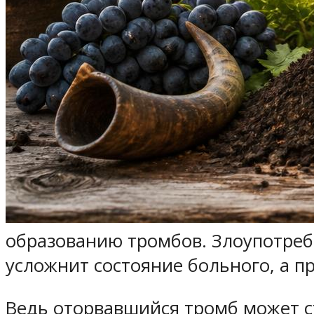
образованию тромбов. Злоупотреб
усложнит состояние больного, а п
Ведь оторвавшийся тромб может с