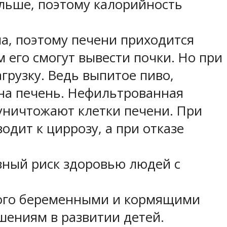
ольше, поэтому калорийность
ла, поэтому печени приходится
 его смогут вывести почки. Но при
рузку. Ведь выпитое пиво,
 на печень. Нефильтрованная
 уничтожают клетки печени. При
одит к циррозу, а при отказе
зный риск здоровью людей с
тного беременными и кормящими
ениям в развитии детей.