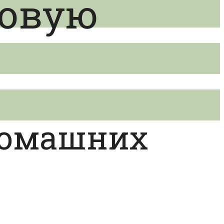
совую
домашних