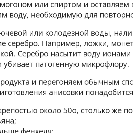
могоном или спиртом и оставляем 
вим воду, необходимую для повторн
ючевой или колодезной воды, нали
е серебро. Например, ложки, монет
кой. Серебро насытит воду ионами
 и убивает патогенную микрофлору.
родукта и перегоняем обычным спо
риготовления анисовки понадобится
 крепостью около 50о, столько же п
ьяна;
ольше фенхеля;