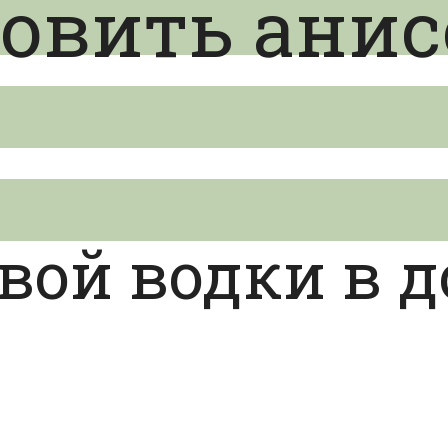
товить ани
овой водки в 