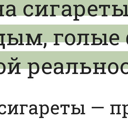
а сигареты
дым, голые
й реально
 сигареты — 