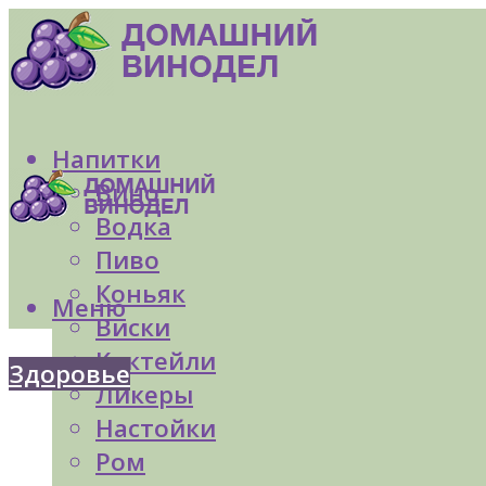
Напитки
Вино
Водка
Пиво
Коньяк
Меню
Виски
Коктейли
Здоровье
Ликеры
Настойки
Ром