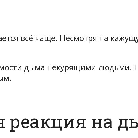
ется всё чаще. Несмотря на кажущ
имости дыма некурящими людьми. Не
ым.
 реакция на д