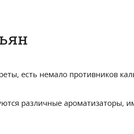
льян
ареты, есть немало противников ка
зуются различные ароматизаторы, и