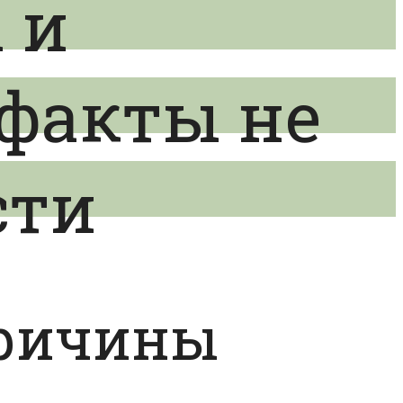
 и
 факты не
сти
причины