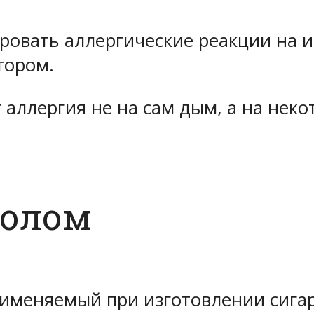
овать аллергические реакции на и
тором.
т аллергия не на сам дым, а на нек
толом
именяемый при изготовлении сигар