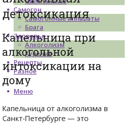
Шампанское
Самогон
детоксикация
Самогонные аппараты
Брага
Капельница при
Здоровье
Алкоголизм
алкогольной
Курение
Рецепты
интоксикации на
Разное
дому
Меню
Капельница от алкоголизма в
Санкт-Петербурге — это