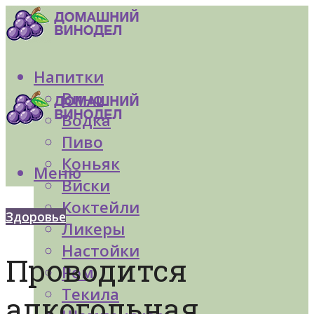
Напитки
Вино
Водка
Пиво
Коньяк
Меню
Виски
Коктейли
Здоровье
Ликеры
Настойки
Проводится
Ром
Текила
алкогольная