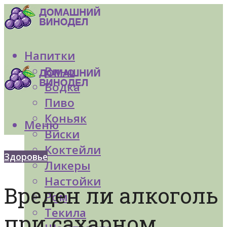
Напитки
Вино
Водка
Пиво
Коньяк
Меню
Виски
Коктейли
Здоровье
Ликеры
Настойки
Вреден ли алкоголь
Ром
Текила
при сахарном