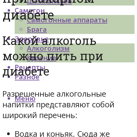
Шампанское
Самогон
диабете
Самогонные аппараты
Брага
Какой алкоголь
Здоровье
Алкоголизм
можно пить при
Курение
Рецепты
диабете
Разное
Разрешенные алкогольные
Меню
напитки представляют собой
широкий перечень:
Водка и коньяк. Сюда же