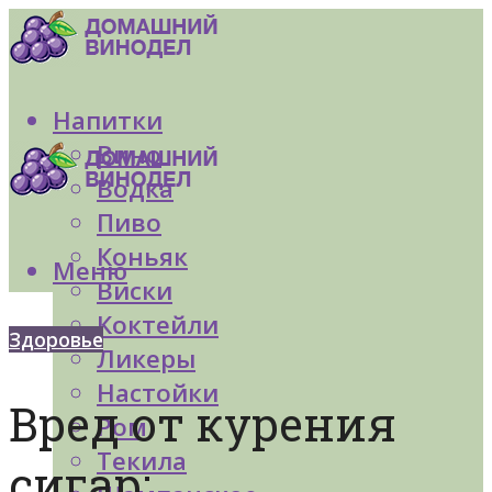
Напитки
Вино
Водка
Пиво
Коньяк
Меню
Виски
Коктейли
Здоровье
Ликеры
Настойки
Вред от курения
Ром
Текила
сигар: