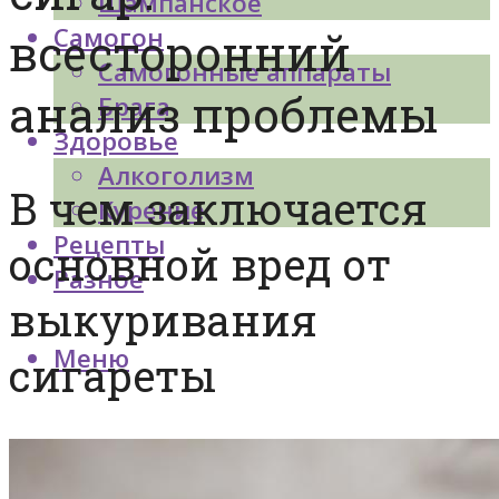
Шампанское
Самогон
всесторонний
Самогонные аппараты
анализ проблемы
Брага
Здоровье
Алкоголизм
В чем заключается
Курение
Рецепты
основной вред от
Разное
выкуривания
Меню
сигареты