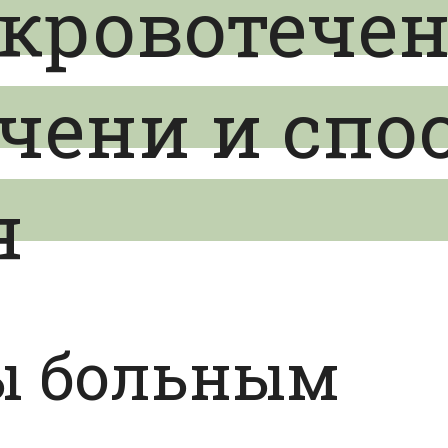
 кровотече
чени и спо
я
ы больным