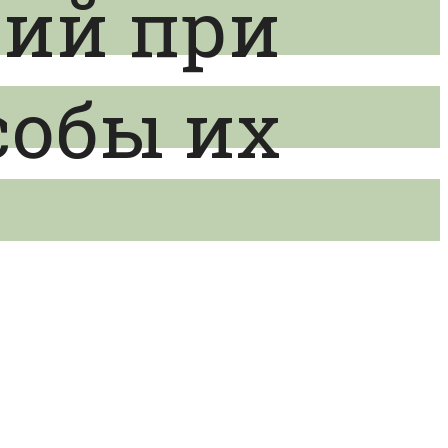
ний при
собы их