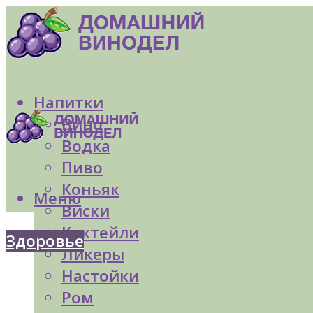
Напитки
Вино
Водка
Пиво
Коньяк
Меню
Виски
Коктейли
Здоровье
Ликеры
Настойки
Ром