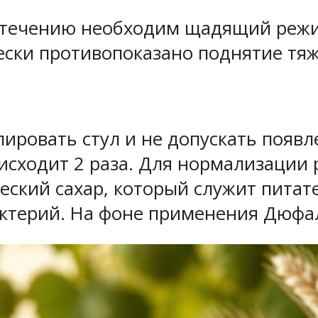
отечению необходим щадящий режи
ески противопоказано поднятие тя
ровать стул и не допускать появл
сходит 2 раза. Для нормализации
еский сахар, который служит пита
ктерий. На фоне применения Дюфал