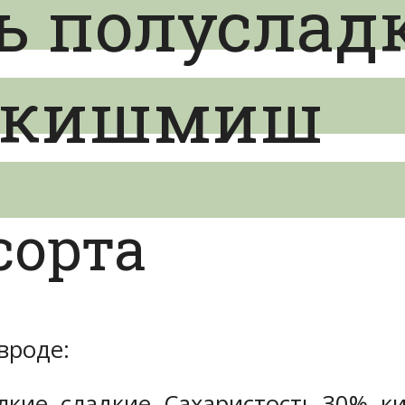
ь полуслад
а кишмиш
сорта
вроде:
кие, сладкие. Сахаристость 30%, к