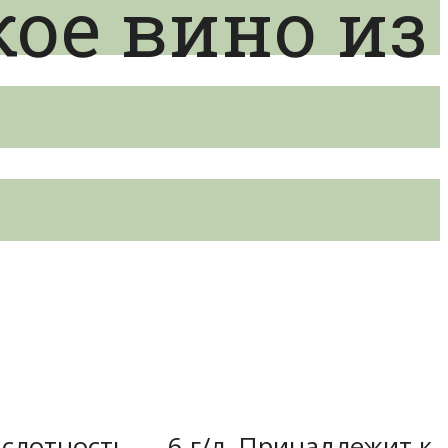
кое вино из
ислотность — 6 г/л. Принадлежит к