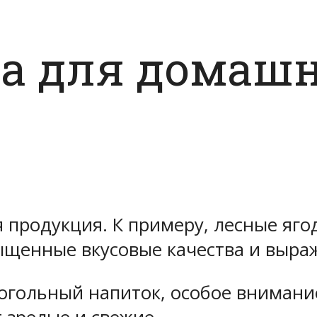
за для домашн
 продукция. К примеру, лесные яго
ыщенные вкусовые качества и выр
гольный напиток, особое внимание