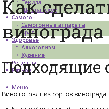
Как сделат
Текила
Шампанское
Самогон
виноград
Самогонные аппараты
Брага
Здоровье
Алкоголизм
Курение
Подходящие 
Рецепты
Разное
Меню
Вино готовят из сортов винограда 
Белого (Султанина) — ягоды мел