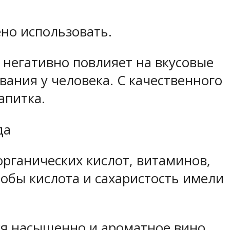
но использовать.
о негативно повлияет на вкусовые
вания у человека. С качественного
апитка.
да
органических кислот, витаминов,
обы кислота и сахаристость имели
ся насыщенно и ароматное вино.