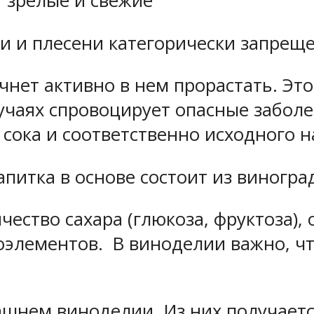
 зрелые и свежие
и и плесени категорически запреще
ачнет активно в нем прорастать. Эт
лучаях спровоцирует опасные заболе
сока и соответственно исходного н
питка в основе состоит из виногра
ество сахара (глюкоза, фруктоза), 
оэлементов. В виноделии важно, чт
ашнем виноделии. Из них получает