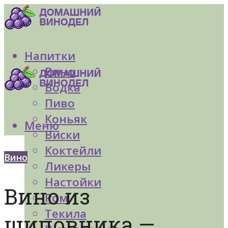
Напитки
Вино
Водка
Пиво
Коньяк
Меню
Виски
Коктейли
Вино
Ликеры
Настойки
Вино из
Ром
Текила
шиповника —