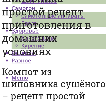
Шампанское
Самогон
простой рецепт
Самогонные аппараты
приготовления в
Брага
Здоровье
домашних
Алкоголизм
Курение
условиях
Рецепты
Разное
Компот из
Меню
шиповника сушёного
– рецепт простой