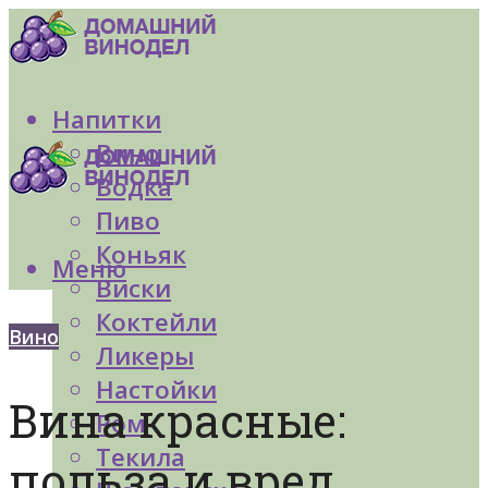
Напитки
Вино
Водка
Пиво
Коньяк
Меню
Виски
Коктейли
Вино
Ликеры
Настойки
Вина красные:
Ром
Текила
польза и вред.