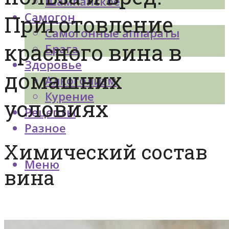
Шампанское
Самогон
Приготовление
Самогонные аппараты
красного вина в
Брага
Здоровье
домашних
Алкоголизм
Курение
условиях
Рецепты
Разное
Химический состав
Меню
вина