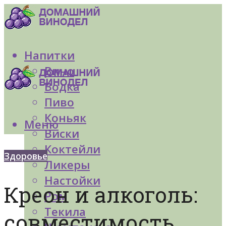
Напитки
Вино
Водка
Пиво
Коньяк
Меню
Виски
Коктейли
Здоровье
Ликеры
Настойки
Креон и алкоголь:
Ром
Текила
совместимость,