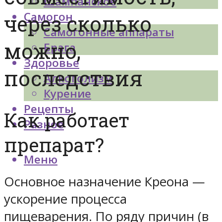
Шампанское
Самогон
через сколько
Самогонные аппараты
можно,
Брага
Здоровье
последствия
Алкоголизм
Курение
Рецепты
Как работает
Разное
препарат?
Меню
Основное назначение Креона —
ускорение процесса
пищеварения. По ряду причин (в