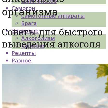
Шампанское
Самогон
организма
Самогонные аппараты
Брага
Советы для быстрого
Здоровье
Алкоголизм
выведения алкоголя
Курение
Рецепты
Разное
Меню