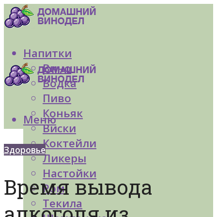
Напитки
Вино
Водка
Пиво
Коньяк
Меню
Виски
Коктейли
Здоровье
Ликеры
Настойки
Время вывода
Ром
Текила
алкоголя из