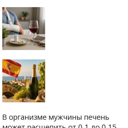
В организме мужчины печень
может расщепить от 0,1 до 0,15