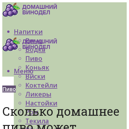
Напитки
Вино
Водка
Пиво
Коньяк
Меню
Виски
Коктейли
Пиво
Ликеры
Настойки
Сколько домашнее
Ром
Текила
пиво может