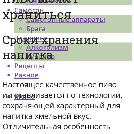
Шампанское
Самогон
храниться
Самогонные аппараты
Брага
Сроки хранения
Здоровье
Алкоголизм
напитка
Курение
Рецепты
Разное
Настоящее качественное пиво
изготавливается по технологии,
Меню
сохраняющей характерный для
напитка хмельной вкус.
Отличительная особенность