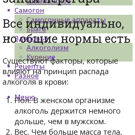
Шампанское
Самогон
Самогонные аппараты
Все индивидуально,
Брага
но общие нормы есть
Здоровье
Алкоголизм
Курение
Существуют факторы, которые
Рецепты
влияют на принцип распада
Разное
алкоголя в крови:
Меню
Пол. В женском организме
алкоголь держится немного
дольше, чем в мужском.
Вес. Чем больше масса тела,