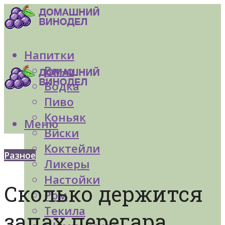
Напитки
Вино
Водка
Пиво
Коньяк
Меню
Виски
Коктейли
Разное
Ликеры
Настойки
Сколько держится
Ром
Текила
запах перегара