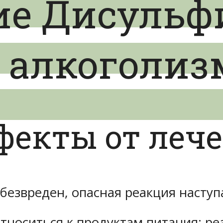
е Дисульф
 алкоголиз
фекты от леч
 безвреден, опасная реакция наступ
тноситься к продуктам питания: ре