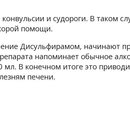
 конвульсии и судороги. В таком с
скорой помощи.
чение Дисульфирамом, начинают п
препарата напоминает обычное алк
0 мл. В конечном итоге это приво
лезням печени.