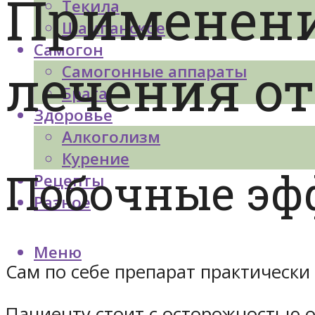
Применени
Текила
Шампанское
Самогон
лечения от
Самогонные аппараты
Брага
Здоровье
Алкоголизм
Курение
Побочные эф
Рецепты
Разное
Меню
Сам по себе препарат практически
Пациенту стоит с осторожностью о