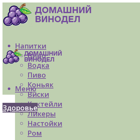
Напитки
Вино
Водка
Пиво
Коньяк
Меню
Виски
Коктейли
Здоровье
Ликеры
Настойки
Ром