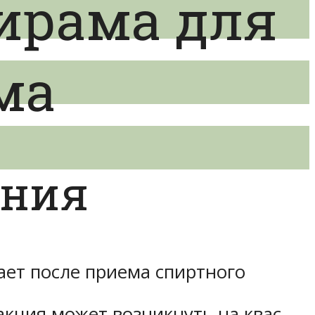
ирама для
ма
ения
ает после приема спиртного
акция может возникнуть на квас,