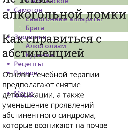
Шампанское
Самогон
алкогольной ломки
Самогонные аппараты
Брага
Как справиться с
Здоровье
Алкоголизм
абстиненцией
Курение
Рецепты
Разное
Основы лечебной терапии
предполагают снятие
Меню
детоксикации, а также
уменьшение проявлений
абстинентного синдрома,
которые возникают на почве