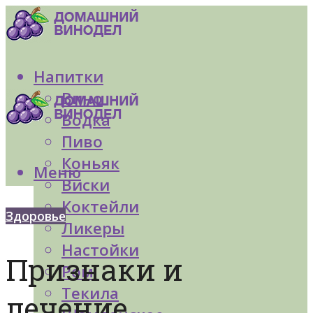
Напитки
Вино
Водка
Пиво
Коньяк
Меню
Виски
Коктейли
Здоровье
Ликеры
Настойки
Признаки и
Ром
Текила
лечение