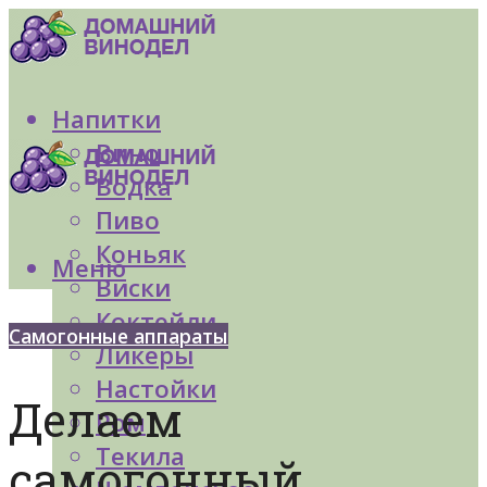
Напитки
Вино
Водка
Пиво
Коньяк
Меню
Виски
Коктейли
Самогонные аппараты
Ликеры
Настойки
Делаем
Ром
Текила
самогонный