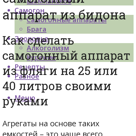
Шампанское
Самогон
аппарат из бидона
Самогонные аппараты
Брага
Как сделать
Здоровье
Алкоголизм
самогонный аппарат
Курение
Рецепты
из фляги на 25 или
Разное
40 литров своими
Меню
руками
Агрегаты на основе таких
емкостей – это чаще всего