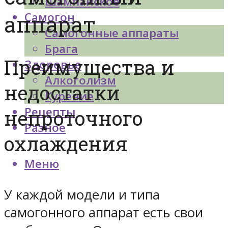
Шампанское
Самогон
аппарат
Самогонные аппараты
Брага
Преимущества и
Здоровье
Алкоголизм
недостатки
Курение
Рецепты
непроточного
Разное
охлаждения
Меню
У каждой модели и типа
самогонного аппарат есть свои