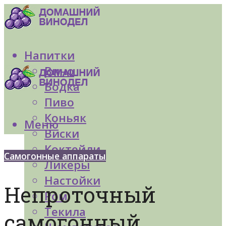
Напитки
Вино
Водка
Пиво
Коньяк
Меню
Виски
Коктейли
Самогонные аппараты
Ликеры
Настойки
Непроточный
Ром
Текила
самогонный