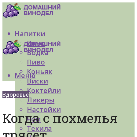
Напитки
Вино
Водка
Пиво
Коньяк
Меню
Виски
Коктейли
Здоровье
Ликеры
Настойки
Когда с похмелья
Ром
Текила
трясет