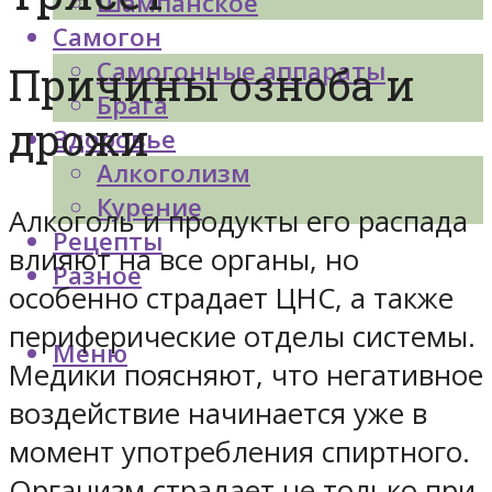
Шампанское
Самогон
Самогонные аппараты
Причины озноба и
Брага
дрожи
Здоровье
Алкоголизм
Курение
Алкоголь и продукты его распада
Рецепты
влияют на все органы, но
Разное
особенно страдает ЦНС, а также
периферические отделы системы.
Меню
Медики поясняют, что негативное
воздействие начинается уже в
момент употребления спиртного.
Организм страдает не только при