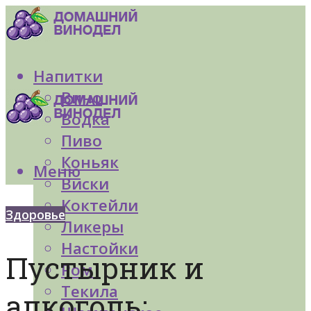
Напитки
Вино
Водка
Пиво
Коньяк
Меню
Виски
Коктейли
Здоровье
Ликеры
Настойки
Пустырник и
Ром
Текила
алкоголь: