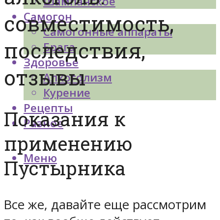
Шампанское
Самогон
совместимость,
Самогонные аппараты
последствия,
Брага
Здоровье
отзывы
Алкоголизм
Курение
Рецепты
Показания к
Разное
применению
Меню
Пустырника
Все же, давайте еще рассмотрим