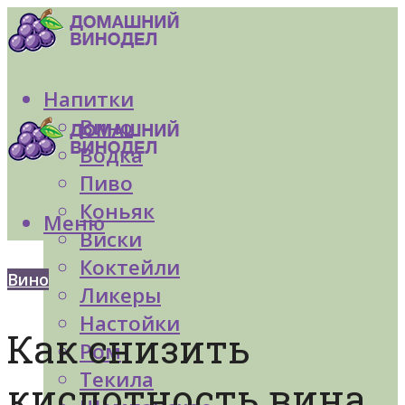
Напитки
Вино
Водка
Пиво
Коньяк
Меню
Виски
Коктейли
Вино
Ликеры
Настойки
Как снизить
Ром
Текила
кислотность вина