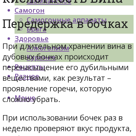
Шампанское
Самогон
Самогонные аппараты
Передержка в бочках
Брага
Здоровье
При длительном хранении вина в
Алкоголизм
дубовых бочках происходит
Курение
перенасыщение его дубильными
Рецепты
Разное
веществами, как результат –
проявление горечи, которую
Меню
сложно убрать.
При использовании бочек раз в
неделю проверяют вкус продукта,