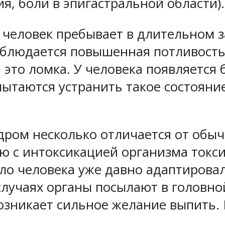
я, боли в эпигастральной области).
 человек пребывает в длительном з
блюдается повышенная потливость
это ломка. У человека появляется 
пытаются устранить такое состояни
дром несколько отличается от обыч
ю с интоксикацией организма токс
ело человека уже давно адаптирова
 случаях органы посылают в головн
озникает сильное желание выпить.