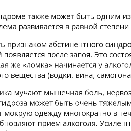
ндроме также может быть одним из
лема развивается в равной степени 
ь признаком абстинентного синдро
появляется после запоя. Это состо
ая же «ломка» начинается у алкого
о вещества (водки, вина, самогона 
лика мучают мышечная боль, нервоз
гидроза может быть очень тяжелы
мокрую одежду многократно в тече
обновляют прием алкоголя. Усилен