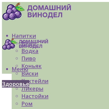
Напитки
Вино
Водка
Пиво
Коньяк
Меню
Виски
Коктейли
Здоровье
Ликеры
Настойки
Ром