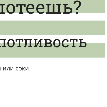
потеешь?
потливость
 или соки