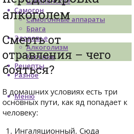
Шампанское
Самогон
алкоголем
Самогонные аппараты
Брага
Смерть от
Здоровье
Алкоголизм
отравления – чего
Курение
Рецепты
бояться?
Разное
В домашних условиях есть три
Меню
основных пути, как яд попадает к
человеку:
Ингаляционный. Сюда