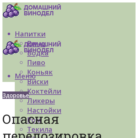
Напитки
Вино
Водка
Пиво
Коньяк
Меню
Виски
Коктейли
Здоровье
Ликеры
Настойки
Опасная
Ром
Текила
передозировка