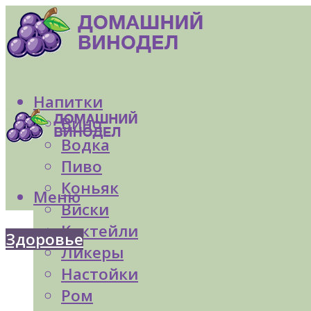
Напитки
Вино
Водка
Пиво
Коньяк
Меню
Виски
Коктейли
Здоровье
Ликеры
Настойки
Ром