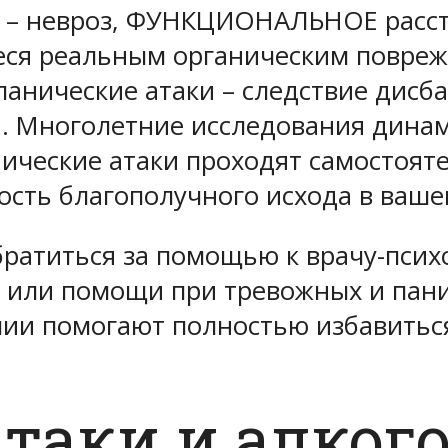
о – невроз, ФУНКЦИОНАЛЬНОЕ расст
ся реальным органическим поврежд
панические атаки – следствие дисба
. Многолетние исследования динам
нические атаки проходят самостоят
сть благополучного исхода в ваше
братиться за помощью к врачу-псих
или помощи при тревожных и панич
ии помогают полностью избавиться 
таки и алког