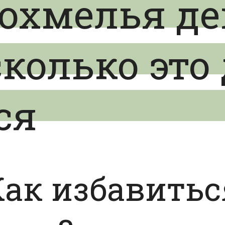
похмелья де
сколько это
ся
Как избавитьс