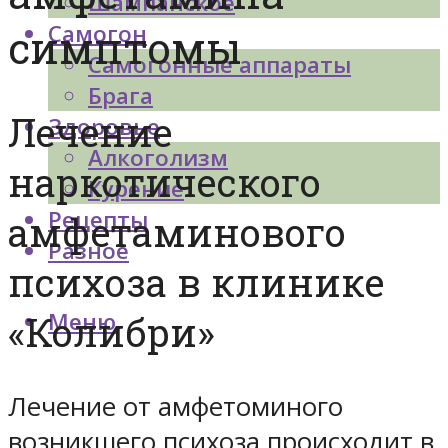
Шампанское
Самогон
симптомы
Самогонные аппараты
Брага
Лечение
Здоровье
Алкоголизм
наркотического
Курение
Рецепты
амфетаминового
Разное
психоза в клинике
Меню
«Колибри»
Лечение от амфетоминого
возникшего психоза происходит в