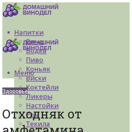
Напитки
Вино
Водка
Пиво
Коньяк
Меню
Виски
Коктейли
Здоровье
Ликеры
Настойки
Отходняк от
Ром
Текила
амфетамина