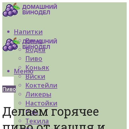
Напитки
Вино
Водка
Пиво
Коньяк
Меню
Виски
Коктейли
Пиво
Ликеры
Настойки
Делаем горячее
Ром
Текила
пиво от кашля и