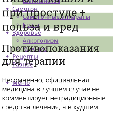
Шампанское
Самогон
при простуде +
Самогонные аппараты
польза и вред
Брага
Здоровье
Алкоголизм
Противопоказания
Курение
Рецепты
для терапии
Разное
Несомненно, официальная
Меню
медицина в лучшем случае не
комментирует нетрадиционные
средства лечения, а в худшем