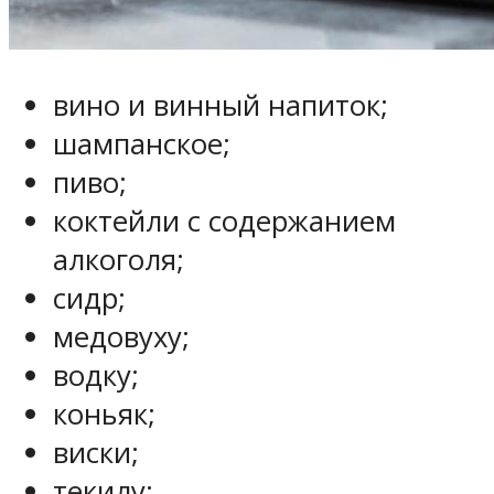
вино и винный напиток;
шампанское;
пиво;
коктейли с содержанием
алкоголя;
сидр;
медовуху;
водку;
коньяк;
виски;
текилу;