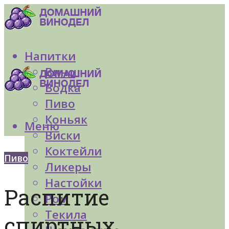
Напитки
Вино
Водка
Пиво
Коньяк
Меню
Виски
Коктейли
Пиво
Ликеры
Настойки
Распитие
Ром
Текила
спиртных