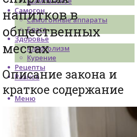
Шампанское
Самогон
напитков в
Самогонные аппараты
общественных
Брага
Здоровье
местах
Алкоголизм
Курение
Рецепты
Описание закона и
Разное
краткое содержание
Меню