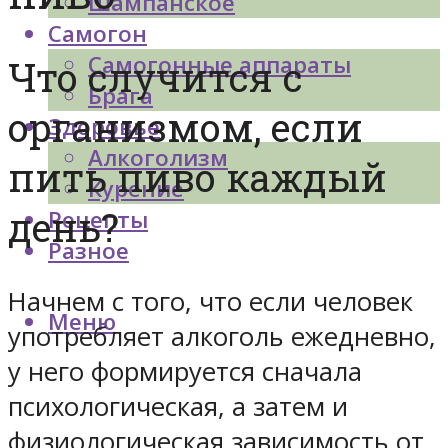
Шампанское
Самогон
Самогонные аппараты
Что случится с
Брага
организмом, если
Здоровье
Алкоголизм
пить пиво каждый
Курение
день?
Рецепты
Разное
Начнем с того, что если человек
Меню
употребляет алкоголь ежедневно,
у него формируется сначала
психологическая, а затем и
физиологическая зависимость от