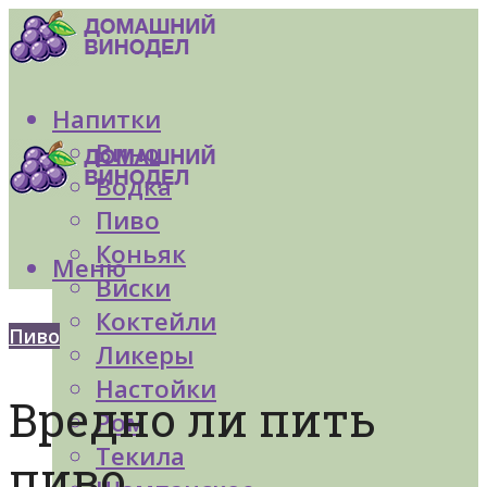
Напитки
Вино
Водка
Пиво
Коньяк
Меню
Виски
Коктейли
Пиво
Ликеры
Настойки
Вредно ли пить
Ром
Текила
пиво