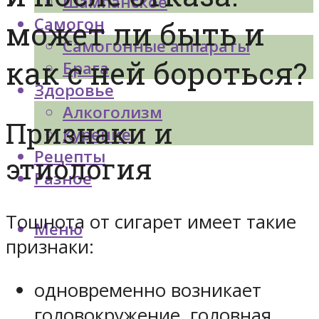
Шампанское
Самогон
может ли быть и
Самогонные аппараты
как с ней бороться?
Брага
Здоровье
Алкоголизм
Признаки и
Курение
Рецепты
этиология
Разное
Тошнота от сигарет имеет такие
Меню
признаки:
одновременно возникает
головокружение, головная