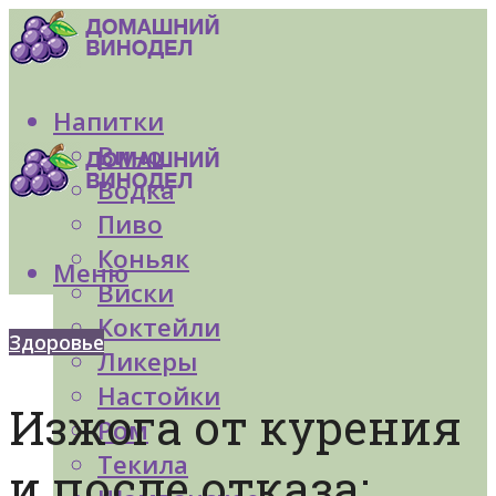
Напитки
Вино
Водка
Пиво
Коньяк
Меню
Виски
Коктейли
Здоровье
Ликеры
Настойки
Изжога от курения
Ром
Текила
и после отказа: