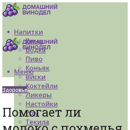
Напитки
Вино
Водка
Пиво
Коньяк
Меню
Виски
Коктейли
Здоровье
Ликеры
Настойки
Помогает ли
Ром
Текила
молоко с похмелья