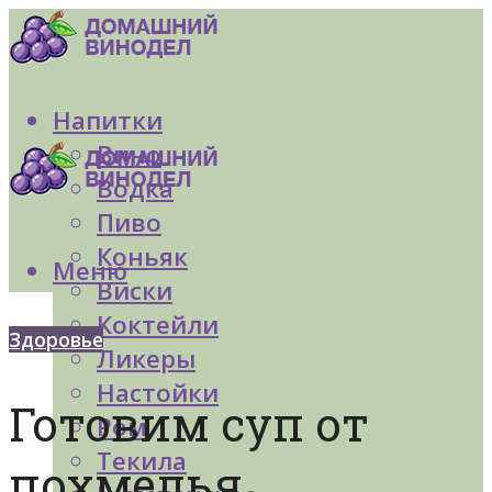
Напитки
Вино
Водка
Пиво
Коньяк
Меню
Виски
Коктейли
Здоровье
Ликеры
Настойки
Готовим суп от
Ром
Текила
похмелья