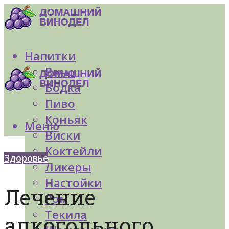
Напитки
Вино
Водка
Пиво
Коньяк
Меню
Виски
Коктейли
Здоровье
Ликеры
Настойки
Лечение
Ром
Текила
алкогольного