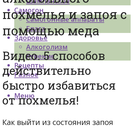
Шампанское
Самогон
похмелья и запоя с
Самогонные аппараты
помощью меда
Брага
Здоровье
Алкоголизм
Видео. 5 способов
Курение
Рецепты
действительно
Разное
быстро избавиться
Меню
от похмелья!
Как выйти из состояния запоя