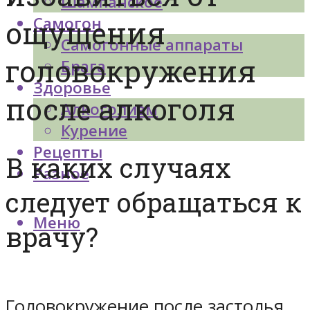
Шампанское
Самогон
ощущения
Самогонные аппараты
головокружения
Брага
Здоровье
после алкоголя
Алкоголизм
Курение
Рецепты
В каких случаях
Разное
следует обращаться к
Меню
врачу?
Головокружение после застолья