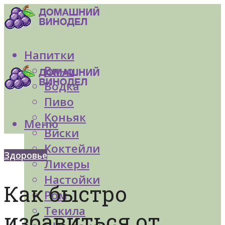
Напитки
Вино
Водка
Пиво
Коньяк
Меню
Виски
Коктейли
Здоровье
Ликеры
Настойки
Как быстро
Ром
Текила
избавиться от