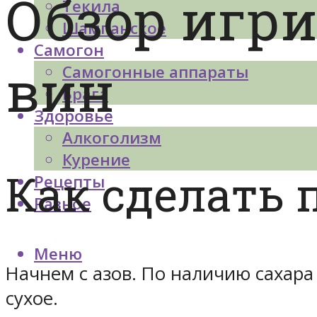
Обзор игр
Текила
Шампанское
Самогон
вин
Самогонные аппараты
Брага
Здоровье
Алкоголизм
Курение
Как сделать
Рецепты
Разное
Меню
Начнем с азов. По наличию сахара 
сухое.