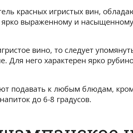
тель красных игристых вин, облад
 ярко выраженному и насыщенному ц
игристое вино, то следует упомянут
е. Для него характерен ярко рубин
ют подавать к любым блюдам, кром
напиток до 6-8 градусов.
 шампанское н