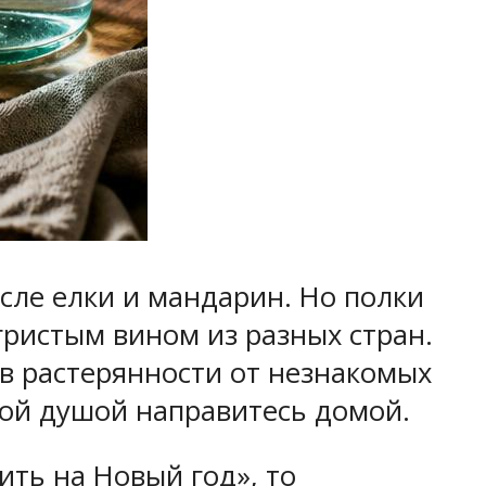
осле елки и мандарин. Но полки
гристым вином из разных стран.
 в растерянности от незнакомых
йной душой направитесь домой.
ть на Новый год», то