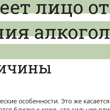
еет лицо от
ния алкого
ричины
еские особенности. Это же касаетс
тся близко к коже, это сильнее влия