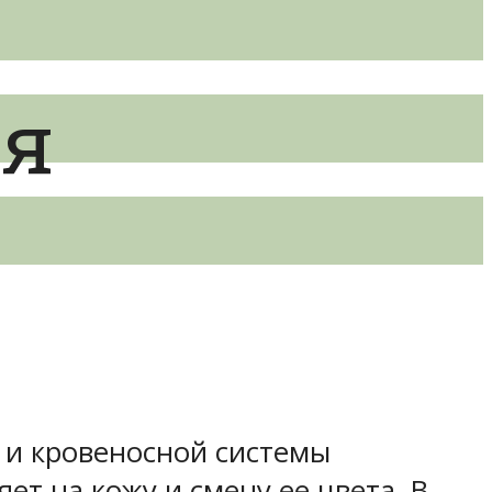
ля
я и кровеносной системы
ет на кожу и смену ее цвета. В