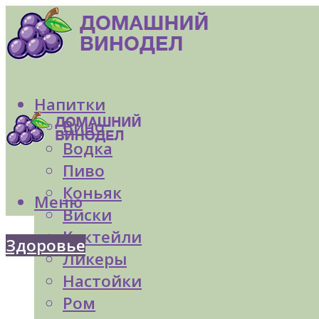
Напитки
Вино
Водка
Пиво
Коньяк
Меню
Виски
Коктейли
Здоровье
Ликеры
Настойки
Ром