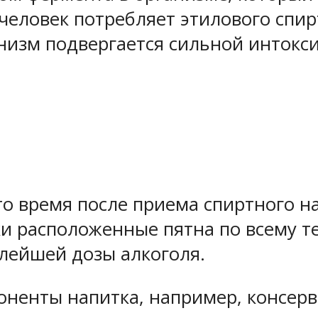
человек потребляет этилового спир
низм подвергается сильной интокс
то время после приема спиртного н
ки расположенные пятна по всему те
лейшей дозы алкоголя.
поненты напитка, например, консер