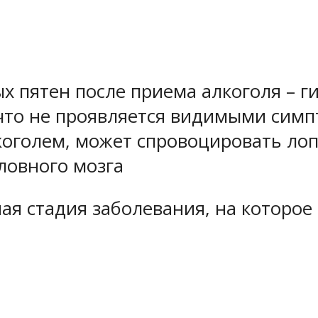
 пятен после приема алкоголя – г
что не проявляется видимыми симп
коголем, может спровоцировать лоп
оловного мозга
ная стадия заболевания, на которо