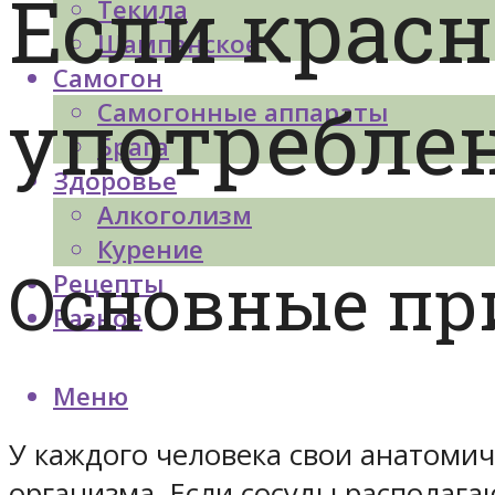
Если красн
Текила
Шампанское
Самогон
употребле
Самогонные аппараты
Брага
Здоровье
Алкоголизм
Курение
Основные п
Рецепты
Разное
Меню
У каждого человека свои анатомич
организма. Если сосуды располагаю