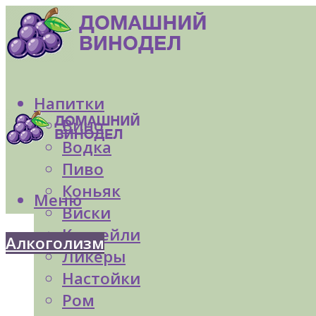
Напитки
Вино
Водка
Пиво
Коньяк
Меню
Виски
Коктейли
Алкоголизм
Ликеры
Настойки
Ром