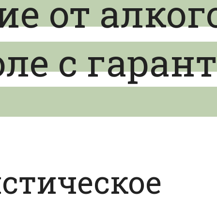
е от алког
е с гарант
стическое