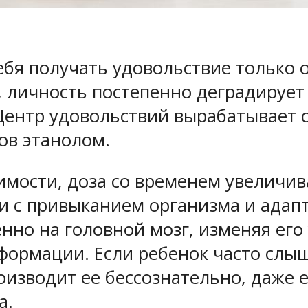
бя получать удовольствие только о
 личность постепенно деградирует 
ентр удовольствий вырабатывает с
ов этанолом.
симости, доза со временем увеличив
зи с привыканием организма и адап
но на головной мозг, изменяя его 
ормации. Если ребенок часто слыш
оизводит ее бессознательно, даже е
а.