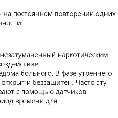
– на постоянном повторении одних
чности.
й незатуманенный наркотическим
оздействие.
едома больного. В фазе утреннего
 открыт и беззащитен. Часто эту
ивают с помощью датчиков
риод времени для