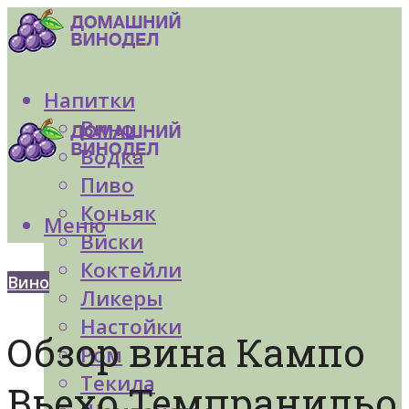
Напитки
Вино
Водка
Пиво
Коньяк
Меню
Виски
Коктейли
Вино
Ликеры
Настойки
Обзор вина Кампо
Ром
Текила
Вьехо Темпранильо