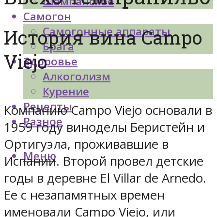
Шампанское
Самогон
Самогонные аппараты
История вина Campo
Брага
Viejo
Здоровье
Алкоголизм
Курение
Рецепты
Компанию Campo Viejo основали в
Разное
1959 году виноделы Беристейн и
Ортигуэла, проживавшие в
Меню
Испании. Второй провел детские
годы в деревне El Villar de Arnedo.
Ее с незапамятных времен
именовали Campo Viejo, или