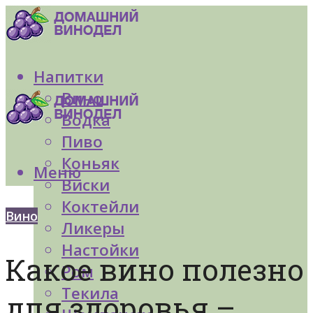
Напитки
Вино
Водка
Пиво
Коньяк
Меню
Виски
Коктейли
Вино
Ликеры
Настойки
Какое вино полезно
Ром
Текила
для здоровья –