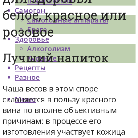
Шампанское
Самогон
белое, красное или
Самогонные аппараты
розовое
Брага
Здоровье
Алкоголизм
Лучший напиток
Курение
Рецепты
Разное
Чаша весов в этом споре
склоняется в пользу красного
Меню
вина по вполне объективным
причинам: в процессе его
изготовления участвует кожица