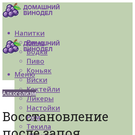
Напитки
Вино
Водка
Пиво
Коньяк
Меню
Виски
Коктейли
Алкоголизм
Ликеры
Настойки
Восстановление
Ром
Текила
после запоя