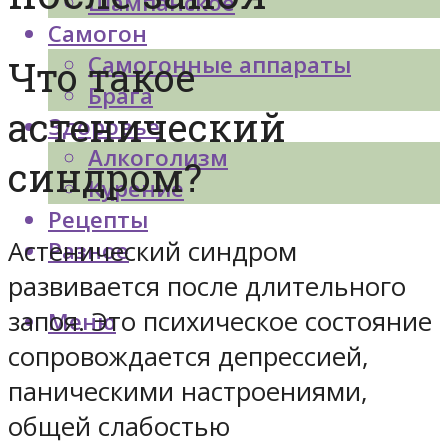
Шампанское
Самогон
Самогонные аппараты
Что такое
Брага
астенический
Здоровье
Алкоголизм
синдром?
Курение
Рецепты
Астенический синдром
Разное
развивается после длительного
запоя. Это психическое состояние
Меню
сопровождается депрессией,
паническими настроениями,
общей слабостью