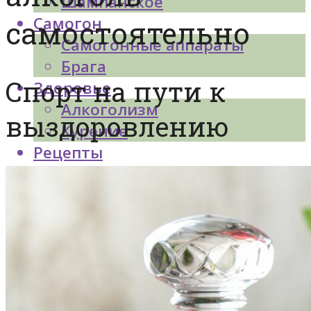
Шампанское
Самогон
самостоятельно
Самогонные аппараты
Брага
Спорт на пути к
Здоровье
Алкоголизм
выздоровлению
Курение
Рецепты
Разное
Меню