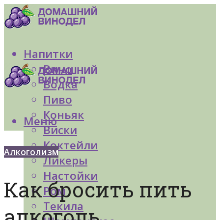
Напитки
Вино
Водка
Пиво
Коньяк
Меню
Виски
Коктейли
Алкоголизм
Ликеры
Настойки
Как бросить пить
Ром
Текила
алкоголь