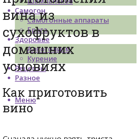
Шампанское
Самогон
вина из
Самогонные аппараты
сухофруктов в
Брага
Здоровье
домашних
Алкоголизм
Курение
условиях
Рецепты
Разное
Как приготовить
Меню
вино
Сначала нужно взять триста