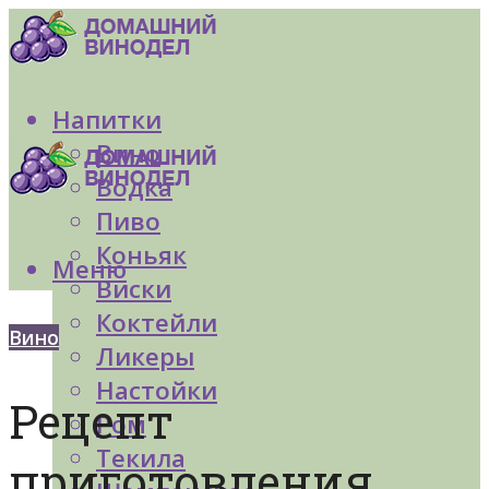
Напитки
Вино
Водка
Пиво
Коньяк
Меню
Виски
Коктейли
Вино
Ликеры
Настойки
Рецепт
Ром
Текила
приготовления