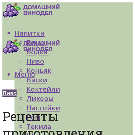
Напитки
Вино
Водка
Пиво
Коньяк
Меню
Виски
Коктейли
Пиво
Ликеры
Настойки
Рецепты
Ром
Текила
приготовления