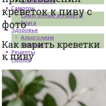
Шампанское
Самогон
креветок к пиву с
Самогонные аппараты
фото
Брага
Здоровье
Алкоголизм
Как варить креветки
Курение
Рецепты
к пиву
Разное
Меню