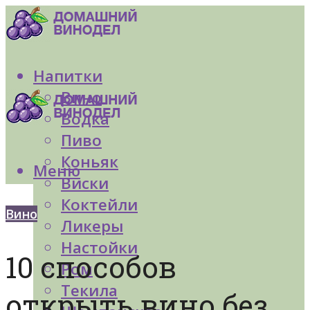
Напитки
Вино
Водка
Пиво
Коньяк
Меню
Виски
Коктейли
Вино
Ликеры
Настойки
10 способов
Ром
Текила
открыть вино без