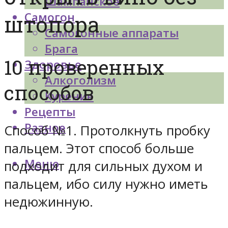
Шампанское
Самогон
штопора
Самогонные аппараты
Брага
10 проверенных
Здоровье
Алкоголизм
способов
Курение
Рецепты
Разное
Способ №1. Протолкнуть пробку
пальцем.
Этот способ больше
Меню
подходит для сильных духом и
пальцем, ибо силу нужно иметь
недюжинную.