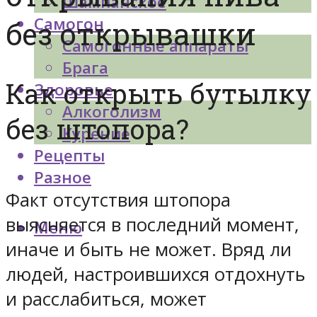
Шампанское
Самогон
без открывашки
Самогонные аппараты
Брага
Как открыть бутылку
Здоровье
Алкоголизм
без штопора?
Курение
Рецепты
Разное
Факт отсутствия штопора
выясняется в последний момент,
Меню
иначе и быть не может. Вряд ли
людей, настроившихся отдохнуть
и расслабиться, может