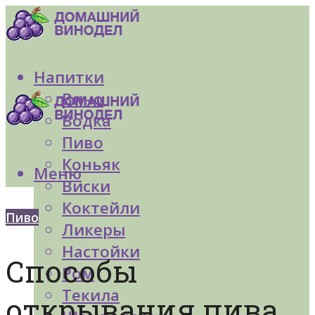
Напитки
Вино
Водка
Пиво
Коньяк
Меню
Виски
Коктейли
Пиво
Ликеры
Настойки
Способы
Ром
Текила
открывания пива