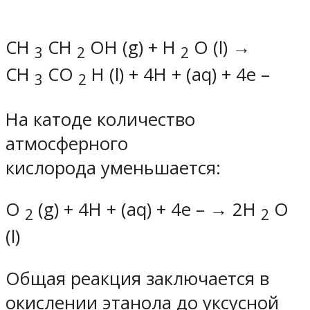
CH
CH
OH (g) + H
O (l) →
3
2
2
CH
CO
H (l) + 4H + (aq) + 4e –
3
2
На катоде количество
атмосферного
кислорода уменьшается:
O
(g) + 4H + (aq) + 4e – → 2H
O
2
2
(l)
Общая реакция заключается в
окислении этанола до уксусной