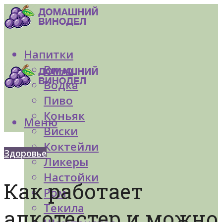
Напитки
Вино
Водка
Пиво
Коньяк
Меню
Виски
Коктейли
Здоровье
Ликеры
Настойки
Как работает
Ром
Текила
алкотестер и можно