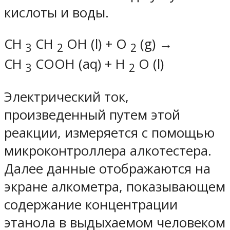
кислоты и воды.
CH
CH
OH (l) + O
(g) →
3
2
2
CH
COOH (aq) + H
O (l)
3
2
Электрический ток,
произведенный путем этой
реакции, измеряется с помощью
микроконтроллера алкотестера.
Далее данные отображаются на
экране алкометра, показывающем
содержание концентрации
этанола в выдыхаемом человеком