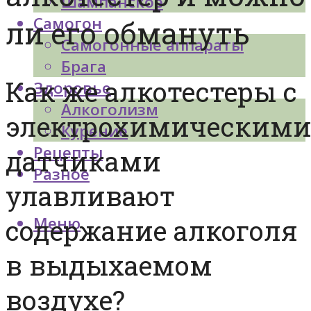
Шампанское
Самогон
ли его обмануть
Самогонные аппараты
Брага
Как же алкотестеры с
Здоровье
Алкоголизм
электрохимическим
Курение
Рецепты
датчиками
Разное
улавливают
Меню
содержание алкоголя
в выдыхаемом
воздухе?