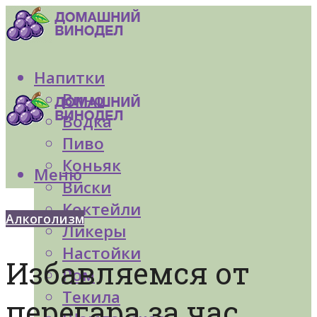
Напитки
Вино
Водка
Пиво
Коньяк
Меню
Виски
Коктейли
Алкоголизм
Ликеры
Настойки
Избавляемся от
Ром
Текила
перегара за час