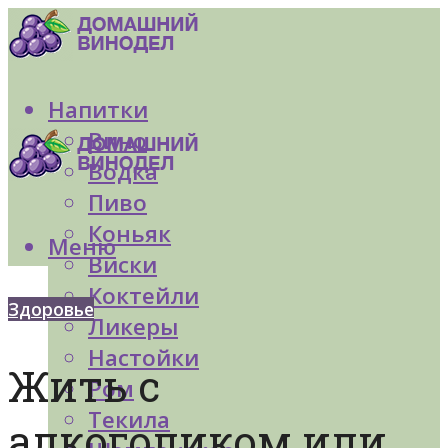
Напитки
Вино
Водка
Пиво
Коньяк
Меню
Виски
Коктейли
Здоровье
Ликеры
Настойки
Жить с
Ром
Текила
алкоголиком или