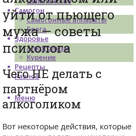
Шампанское
Самогон
уйти от пьющего
Самогонные аппараты
мужа — советы
Брага
Здоровье
психолога
Алкоголизм
Курение
Рецепты
Чего НЕ делать с
Разное
партнёром
Меню
алкоголиком
Вот некоторые действия, которые