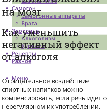
Шампанское
Самогон
на мозг
Самогонные аппараты
Брага
Как уменьшить
Здоровье
Алкоголизм
негативный эффект
Курение
Рецепты
от алкоголя
Разное
Меню
Отрицательное воздействие
спиртных напитков можно
компенсировать, если речь идет о
нерегулярном их употреблении.