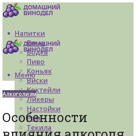
Напитки
Вино
Водка
Пиво
Коньяк
Меню
Виски
Коктейли
Алкоголизм
Ликеры
Настойки
Особенности
Ром
Текила
влияния алкоголя