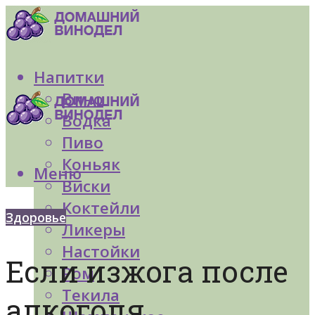
Напитки
Вино
Водка
Пиво
Коньяк
Меню
Виски
Коктейли
Здоровье
Ликеры
Настойки
Если изжога после
Ром
Текила
алкоголя