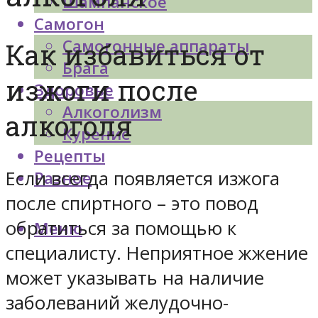
Шампанское
Самогон
Самогонные аппараты
Как избавиться от
Брага
изжоги после
Здоровье
Алкоголизм
алкоголя
Курение
Рецепты
Если всегда появляется изжога
Разное
после спиртного – это повод
обратиться за помощью к
Меню
специалисту. Неприятное жжение
может указывать на наличие
заболеваний желудочно-